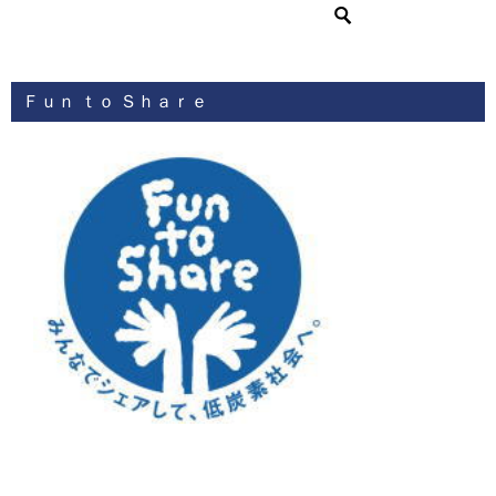
Ｆｕｎ ｔｏ Ｓｈａｒｅ